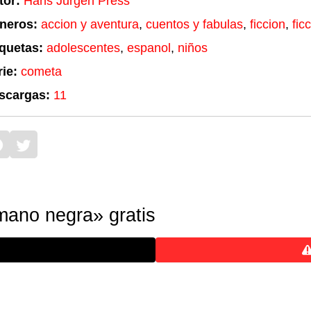
tor:
Hans Jurgen Press
neros:
accion y aventura
,
cuentos y fabulas
,
ficcion
,
fic
iquetas:
adolescentes
,
espanol
,
niños
ie:
cometa
scargas:
11
mano negra» gratis