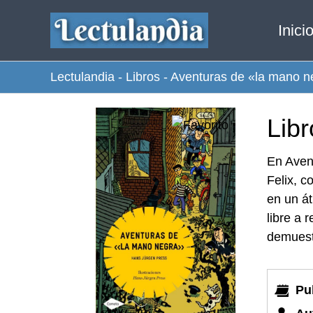
Ir
Inici
al
contenido
Lectulandia
-
Libros
-
Aventuras de «la mano n
Lib
En Aven
Felix, c
en un át
libre a 
demuestr
Pu