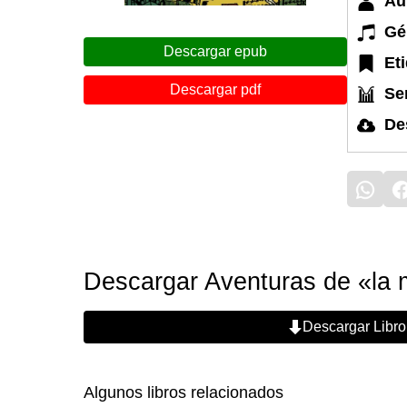
Au
Gé
Descargar epub
Et
Descargar pdf
Ser
De
Descargar Aventuras de «la 
Descargar Libro
Algunos libros relacionados