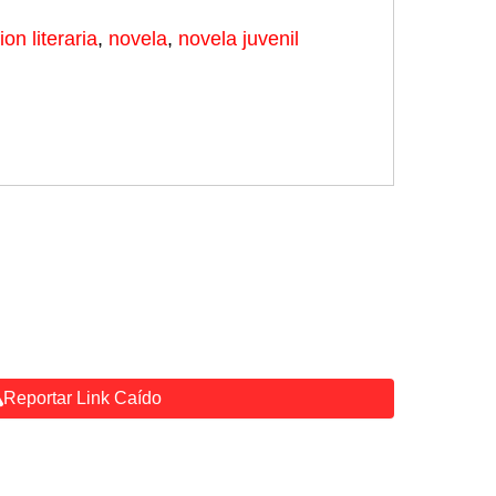
cion literaria
,
novela
,
novela juvenil
Reportar Link Caído