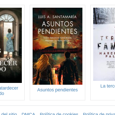
La terc
atardecer
Asuntos pendientes
do
del sitio
DMCA
Política de cookies
Política de priv