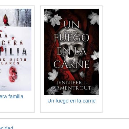
era familia
Un fuego en la carne
acidad