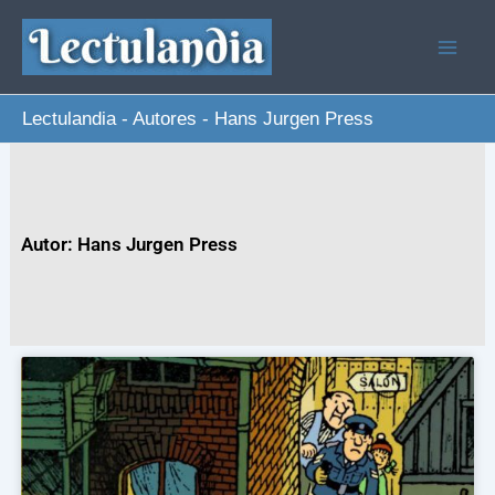
Ir
al
contenido
Lectulandia
-
Autores
-
Hans Jurgen Press
Autor: Hans Jurgen Press