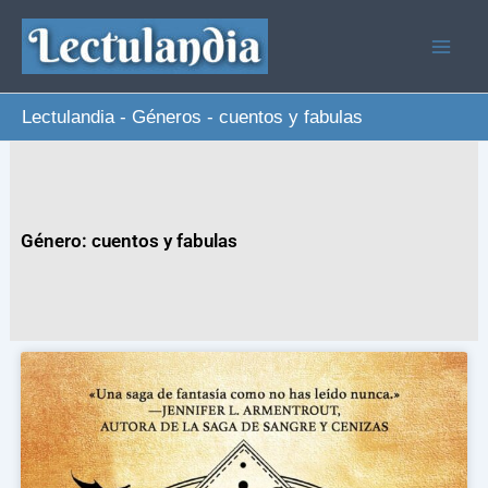
Ir
al
contenido
Lectulandia
-
Géneros
-
cuentos y fabulas
Género: cuentos y fabulas
Page
Page
Page
Page