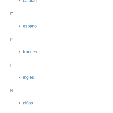
catalan
E
espanol
F
frances
I
ingles
N
niños