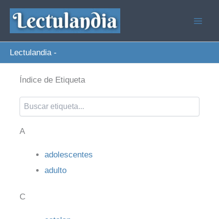
Ir
al
contenido
Lectulandia
-
Índice de Etiqueta
A
adolescentes
adulto
C