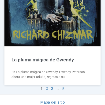
La pluma mágica de Gwendy
En La pluma mágica de Gwendy, Gwendy Peterson,
ahora una mujer adulta, regresa a su
1
2
3
…
5
Mapa del sitio