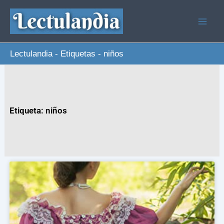
Ir
al
contenido
Lectulandia
-
Etiquetas
-
niños
Etiqueta: niños
Page
Page
Page
Page