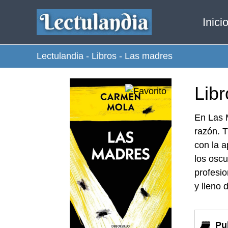
Ir
Inici
al
contenido
Lectulandia
-
Libros
-
Las madres
Lib
En Las M
razón. T
con la a
los oscu
profesio
y lleno 
Pu