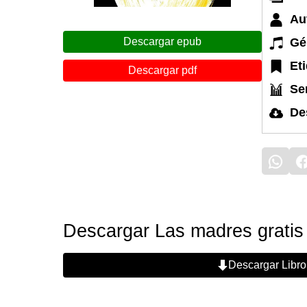
Au
Gé
Descargar epub
Et
Descargar pdf
Ser
De
Descargar Las madres gratis
Descargar Libro