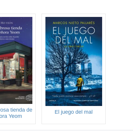
osa tienda de
El juego del mal
ñora Yeom