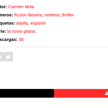
tor:
Carmen Mola
neros:
ficcion literaria
,
misterio
,
thriller
iquetas:
adulto
,
espanol
ie:
la novia gitana
scargas:
39