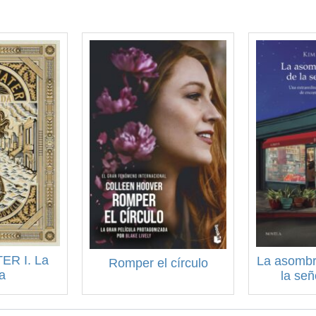
R I. La
La asombr
Romper el círculo
a
la se