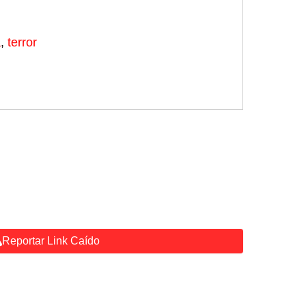
a
,
terror
Reportar Link Caído