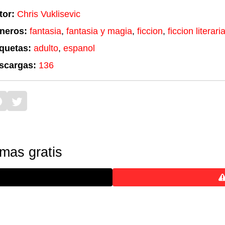
tor:
Chris Vuklisevic
neros:
fantasia
,
fantasia y magia
,
ficcion
,
ficcion literari
iquetas:
adulto
,
espanol
scargas:
136
mas gratis