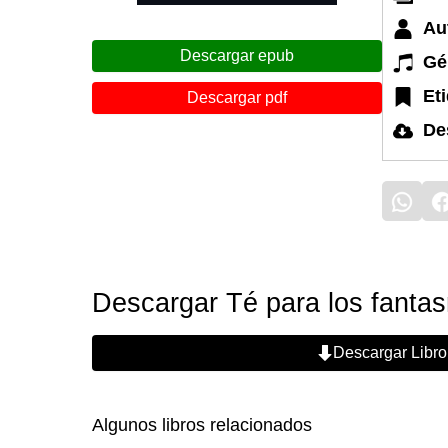
Au
Descargar epub
Gé
Et
Descargar pdf
De
Descargar Té para los fantas
Descargar Libro
Algunos libros relacionados