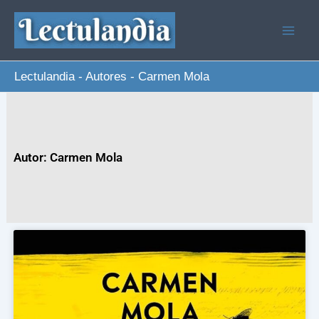
Ir
al
contenido
Lectulandia
-
Autores
-
Carmen Mola
Autor: Carmen Mola