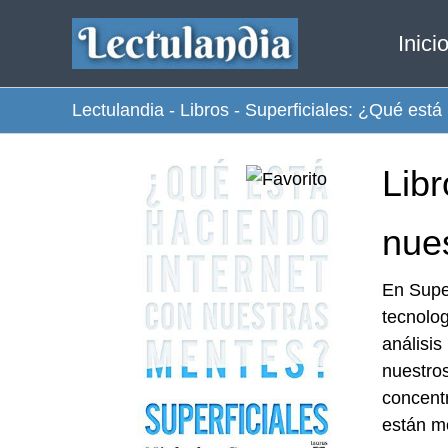
Ir
Inici
al
contenido
Lectulandia
-
Libros
-
Superficiales: ¿Qué está
Libr
nue
En Supe
tecnolog
análisis
nuestros
concentr
están m