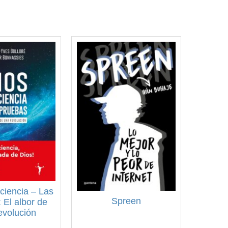
ciencia – Las
Spreen
 El albor de
evolución