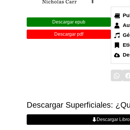
Pu
Descargar epub
Au
Descargar pdf
Gé
Et
De
Descargar Superficiales: ¿Qu
Descargar Libro