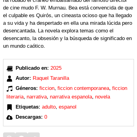
ha robado el cráneo embalsamado del famoso director
de cine mudo F. W. Murnau. Bea está convencida de que
el culpable es Quirós, un cineasta ocioso que ha llegado
a su vida y ha despertado en ella una mirada lúcida pero
desencantada. La novela explora temas como el
desencanto, la obsesión y la búsqueda de significado en
un mundo caótico.
Publicado en:
2025
Autor:
Raquel Taranilla
Géneros:
ficcion
,
ficcion contemporanea
,
ficcion
literaria
,
narrativa
,
narrativa espanola
,
novela
Etiquetas:
adulto
,
espanol
Descargas:
0