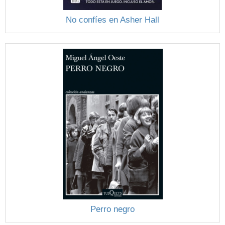
No confíes en Asher Hall
Perro negro