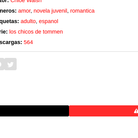
tor:
Chloe Walsh
neros:
amor
,
novela juvenil
,
romantica
iquetas:
adulto
,
espanol
ie:
los chicos de tommen
scargas:
564