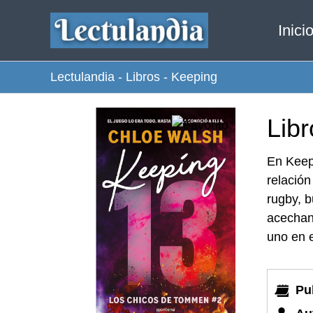
Ir
Inici
al
contenido
Lectulandia
-
Libros
-
Keeping
Lib
En Keep
relación
rugby, b
acechan
uno en e
Pu