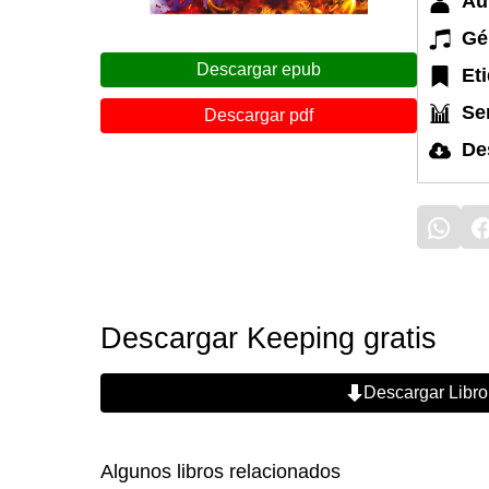
Au
Gé
Descargar epub
Et
Ser
Descargar pdf
De
Descargar Keeping gratis
Descargar Libro
Algunos libros relacionados