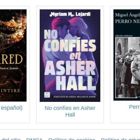
Perr
 español)
No confíes en Asher
Hall