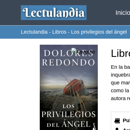
Ir
Inici
al
contenido
Lectulandia
-
Libros
-
Los privilegios del ángel
Libr
En la ba
inquebr
que marc
como la 
autora r
Pu