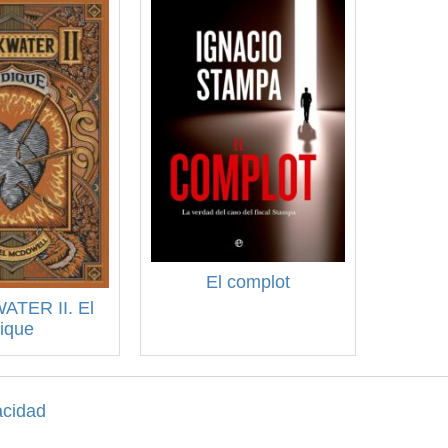
El complot
TER II. El
ique
acidad