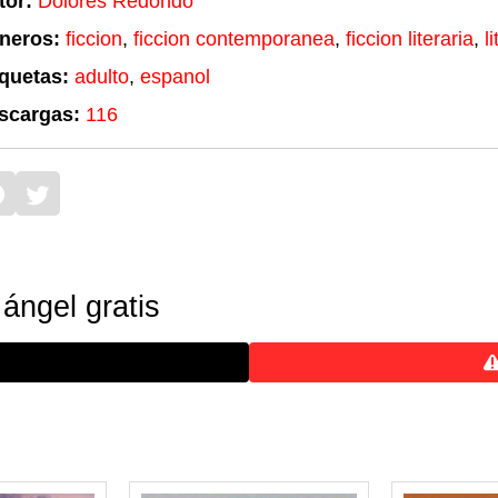
tor:
Dolores Redondo
neros:
ficcion
,
ficcion contemporanea
,
ficcion literaria
,
l
iquetas:
adulto
,
espanol
scargas:
116
 ángel gratis