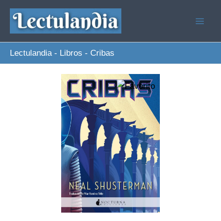
Ir
al
contenido
Lectulandia
-
Libros
-
Cribas