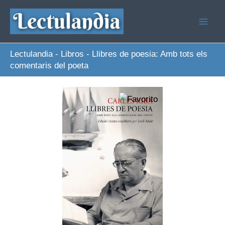
Ir
al
contenido
Lectulandia
-
Libros
-
Llibres de poesia: Amb tots els
comentaris del poeta