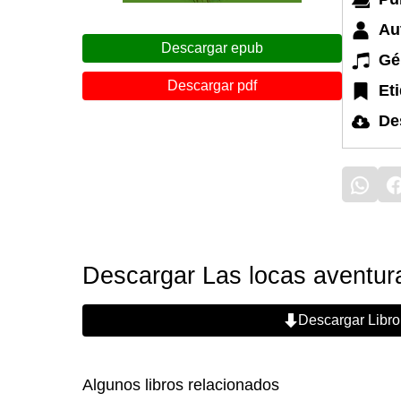
Au
Descargar epub
Gé
Descargar pdf
Et
De
Descargar Las locas aventuras
Descargar Libro
Algunos libros relacionados