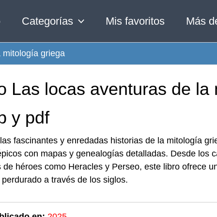
o
Categorías
Mis favoritos
Más d
 mitología griega
o Las locas aventuras de la 
b y pdf
las fascinantes y enredadas historias de la mitología gri
épicos con mapas y genealogías detalladas. Desde los ca
de héroes como Heracles y Perseo, este libro ofrece un
perdurado a través de los siglos.
blicado en:
2025