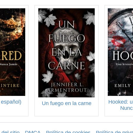
 español)
Hooked: un
Un fuego en la carne
Nunc
del sitio
DMCA
Política de cookies
Política de priv