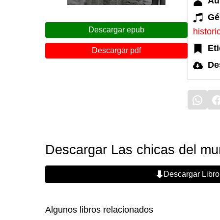
Au
Gé
Descargar epub
histori
Et
Descargar pdf
De
Descargar Las chicas del mur
Descargar Libro
Algunos libros relacionados