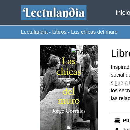
Ir
Inici
al
contenido
Lectulandia
-
Libros
-
Las chicas del muro
Libr
Inspirad
social d
sigue a 
los sec
las rela
Pu