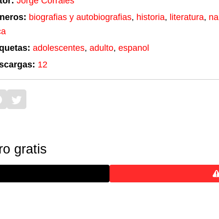
tor:
Jorge Corrales
neros:
biografias y autobiografias
,
historia
,
literatura
,
na
ca
iquetas:
adolescentes
,
adulto
,
espanol
scargas:
12
o gratis