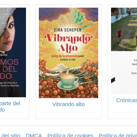
Crónicas
arte del
Vibrando alto
do
del sitio
DMCA
Política de cookies
Política de priv