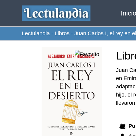
Ir
Inici
al
contenido
Lectulandia
-
Libros
-
Juan Carlos I, el rey en e
Libr
Juan Car
en Emira
adaptaci
hijo, el
llevaron
Pu