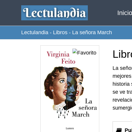
Ir
Inici
al
contenido
Lectulandia
-
Libros
-
La señora March
Lib
La señor
mejores 
historia
se ve tr
revelaci
sumergié
Pu