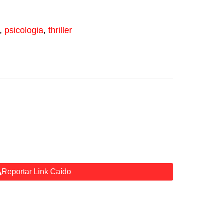
,
psicologia
,
thriller
Reportar Link Caído