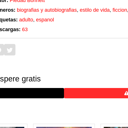
tor:
Piedad Bonnett
neros:
biografias y autobiografias
,
estilo de vida
,
ficcion
iquetas:
adulto
,
espanol
scargas:
63
pere gratis