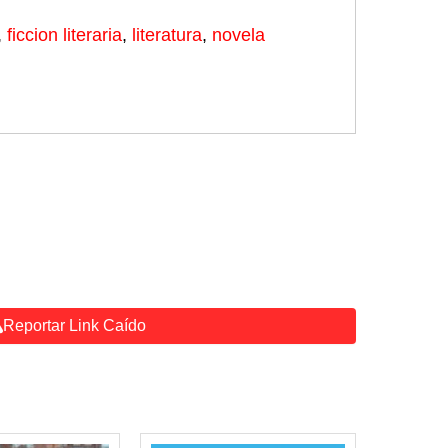
,
ficcion literaria
,
literatura
,
novela
Reportar Link Caído