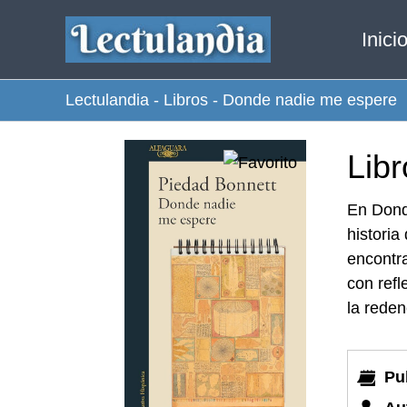
Ir
Inici
al
contenido
Lectulandia
-
Libros
-
Donde nadie me espere
Lib
En Dond
historia
encontra
con ref
la reden
Pu