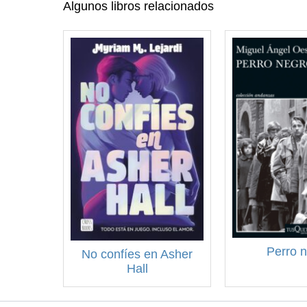
Algunos libros relacionados
Perro 
No confíes en Asher
Hall