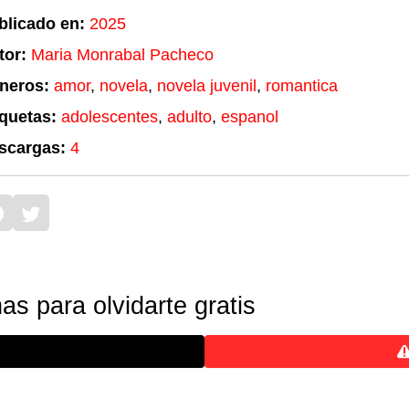
blicado en:
2025
tor:
Maria Monrabal Pacheco
neros:
amor
,
novela
,
novela juvenil
,
romantica
iquetas:
adolescentes
,
adulto
,
espanol
scargas:
4
s para olvidarte gratis