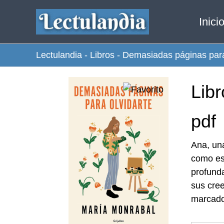
Ir
Inici
al
contenido
Lectulandia
-
Libros
-
Demasiadas páginas para
Lib
pdf
Ana, una
como es
profunda
sus cree
marcado 