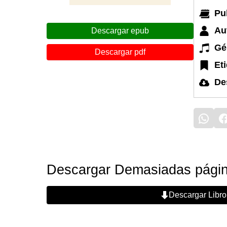
Pu
Au
Descargar epub
Gé
Descargar pdf
Et
De
Descargar Demasiadas página
Descargar Libro