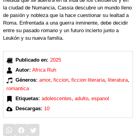
medida que se adentra en la vida de los celtíberos y en
la ciudad de Numancia, Cassia descubre un mundo lleno
de pasión y nobleza que la hace cuestionar su lealtad a
Roma. Enfrentada a una guerra inminente, debe decidir
entre su pasado romano y un futuro incierto junto a
Leukón y su nueva familia.
Publicado en:
2025
Autor:
Africa Ruh
Géneros:
amor
,
ficcion
,
ficcion literaria
,
literatura
,
romantica
Etiquetas:
adolescentes
,
adulto
,
espanol
Descargas:
10