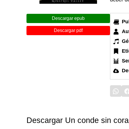
Descargar epub
Pu
Descargar pdf
Au
Gé
Et
Ser
De
Descargar Un conde sin cora