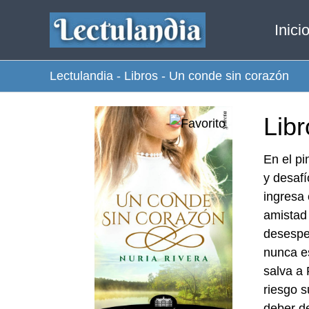
Ir
Inici
al
contenido
Lectulandia
-
Libros
-
Un conde sin corazón
Lib
En el pi
y desafí
ingresa 
amistad
desespe
nunca es
salva a
riesgo s
deber d