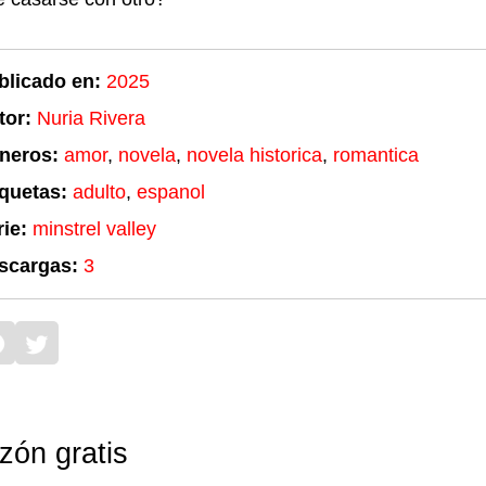
blicado en:
2025
tor:
Nuria Rivera
neros:
amor
,
novela
,
novela historica
,
romantica
iquetas:
adulto
,
espanol
ie:
minstrel valley
scargas:
3
zón gratis