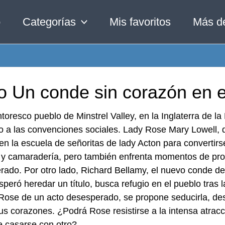
o
Categorías
Mis favoritos
Más d
ro Un conde sin corazón en 
ntoresco pueblo de Minstrel Valley, en la Inglaterra de l
o a las convenciones sociales. Lady Rose Mary Lowell, d
en la escuela de señoritas de lady Acton para convertir
 y camaradería, pero también enfrenta momentos de prof
rado. Por otro lado, Richard Bellamy, el nuevo conde 
peró heredar un título, busca refugio en el pueblo tra
 Rose de un acto desesperado, se propone seducirla, de
us corazones. ¿Podrá Rose resistirse a la intensa atracc
e casarse con otro?