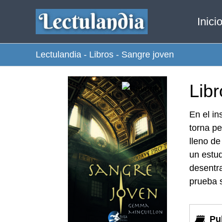
Ir
Inici
al
contenido
Lectulandia
-
Libros
-
Sangre joven
Lib
En el in
torna pe
lleno de
un estud
desentra
prueba s
Pu