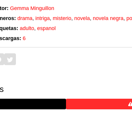
tor:
Gemma Minguillon
neros:
drama
,
intriga
,
misterio
,
novela
,
novela negra
,
po
iquetas:
adulto
,
espanol
scargas:
6
is