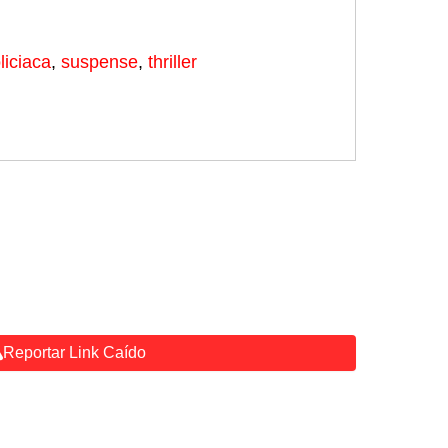
liciaca
,
suspense
,
thriller
Reportar Link Caído