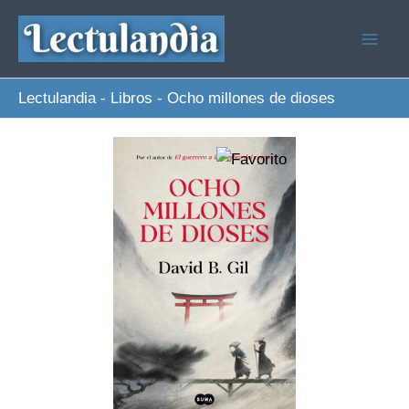
Ir
al
contenido
Lectulandia
-
Libros
-
Ocho millones de dioses