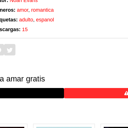
tor:
Noah Evans
neros:
amor
,
romantica
iquetas:
adulto
,
espanol
scargas:
15
 amar gratis