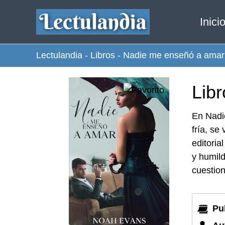
Ir
Inici
al
contenido
Lectulandia
-
Libros
-
Nadie me enseñó a amar
Lib
En Nadi
fría, se
editoria
y humild
cuestion
Pu