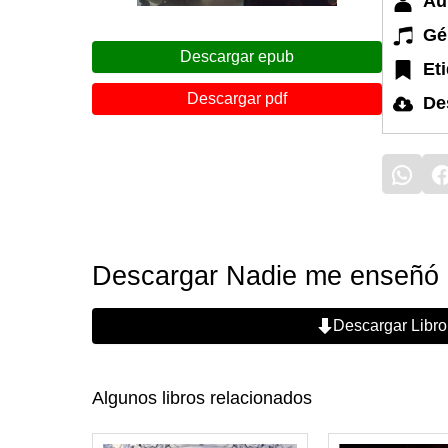
Au
Gé
Descargar epub
Et
Descargar pdf
De
Descargar Nadie me enseñó a
Descargar Libro
Algunos libros relacionados