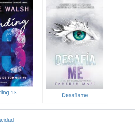
ding 13
Desafíame
acidad