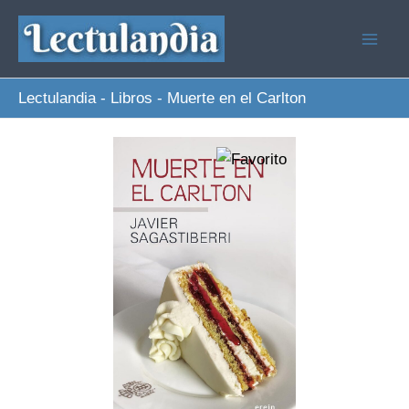
Ir
al
contenido
Lectulandia
-
Libros
-
Muerte en el Carlton