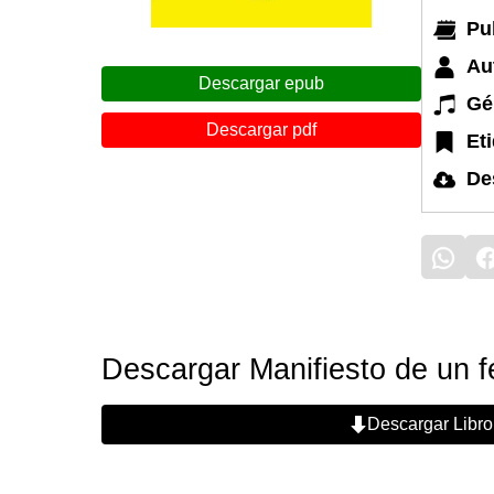
Pu
Au
Descargar epub
Gé
Descargar pdf
Et
De
Descargar Manifiesto de un f
Descargar Libro