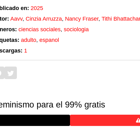
blicado en:
2025
tor:
Aavv
,
Cinzia Arruzza
,
Nancy Fraser
,
Tithi Bhattacha
neros:
ciencias sociales
,
sociologia
iquetas:
adulto
,
espanol
scargas:
1
eminismo para el 99% gratis