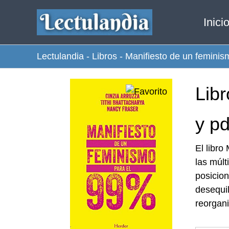
Ir
Inici
al
contenido
Lectulandia
-
Libros
-
Manifiesto de un feminis
Lib
y pd
El libro
las múlt
posicion
desequil
reorgani