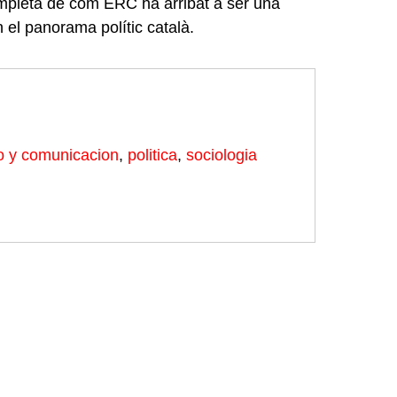
completa de com ERC ha arribat a ser una
n el panorama polític català.
o y comunicacion
,
politica
,
sociologia