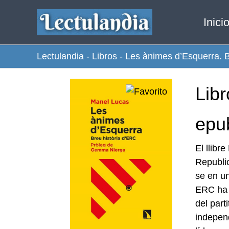
Ir
Inici
al
contenido
Lectulandia
-
Libros
-
Les ànimes d’Esquerra. B
Lib
epu
El llibr
Republic
se en un
ERC ha g
del part
independ