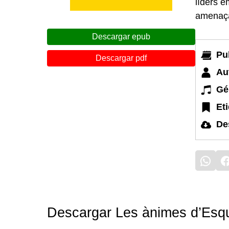
líders e
amenaça 
Descargar epub
Pu
Descargar pdf
Au
Gé
Et
De
Descargar Les ànimes d’Esque