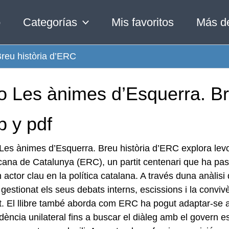
o
Categorías
Mis favoritos
Más d
reu història d’ERC
ro Les ànimes d’Esquerra. Br
b y pdf
e Les ànimes d’Esquerra. Breu història d’ERC explora levo
ana de Catalunya (ERC), un partit centenari que ha passa
 actor clau en la política catalana. A través duna anàli
estionat els seus debats interns, escissions i la convivè
it. El llibre també aborda com ERC ha pogut adaptar-se al
ència unilateral fins a buscar el diàleg amb el govern e