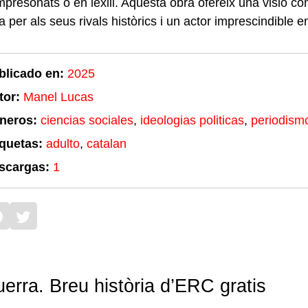
mpresonats o en lexili. Aquesta obra ofereix una visió 
per als seus rivals històrics i un actor imprescindible e
blicado en:
2025
tor:
Manel Lucas
neros:
ciencias sociales
,
ideologias politicas
,
periodism
iquetas:
adulto
,
catalan
scargas:
1
rra. Breu història d’ERC gratis