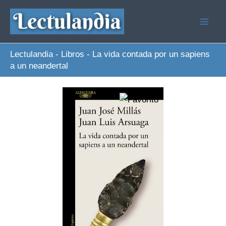
Ir
al
contenido
Lectulandia
-
Libros
-
La vida contada por un sapiens
a un neandertal