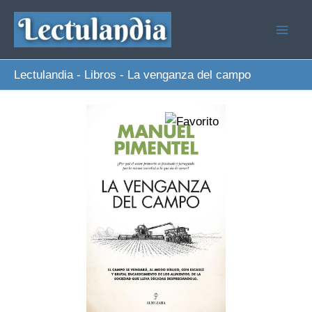
Ir
al
contenido
Lectulandia
-
Libros
-
La venganza del campo