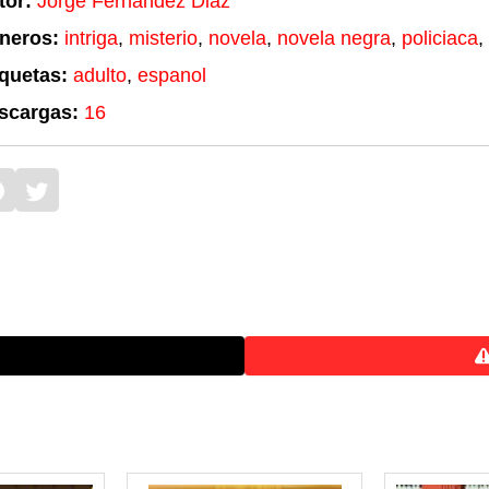
tor:
Jorge Fernandez Diaz
neros:
intriga
,
misterio
,
novela
,
novela negra
,
policiaca
,
iquetas:
adulto
,
espanol
scargas:
16