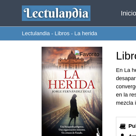
Ir
Inici
al
contenido
Lectulandia
-
Libros
-
La herida
Libr
En La he
desapari
converg
en la re
mezcla i
Pu