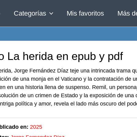
o
Categorías
Mis favoritos
Más d
o La herida en epub y pdf
rida, Jorge Fernández Díaz teje una intrincada trama qu
ción de una monja en el Vaticano y la contratación de u
en en una historia llena de suspenso. Remil, un person
solución de un crimen de Estado y la exposición de una o
ntriga política y amor, revela el lado más oscuro del pod
blicado en:
2025