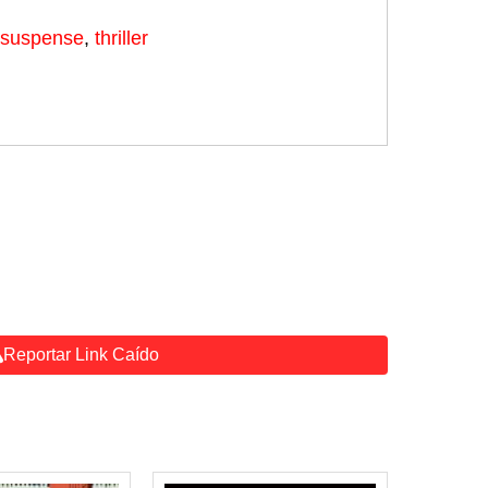
suspense
,
thriller
Reportar Link Caído