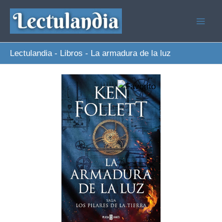
Ir
al
contenido
Lectulandia
-
Libros
-
La armadura de la luz