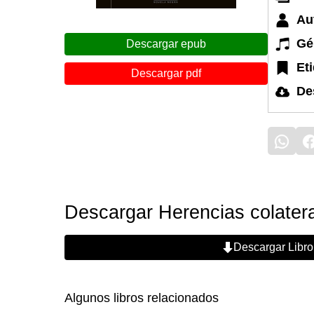
Au
Gé
Descargar epub
Et
Descargar pdf
De
Descargar Herencias colatera
Descargar Libro
Algunos libros relacionados