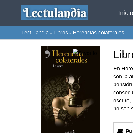
Ir
Inici
al
contenido
Lectulandia
-
Libros
-
Herencias colaterales
Libr
En Here
con la 
pensión 
consecue
oscuro, 
no son s
Pu