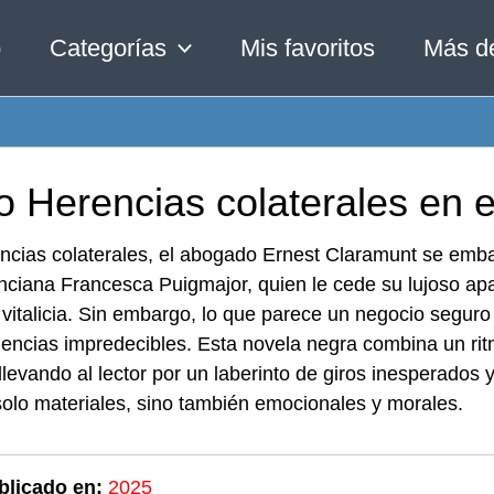
o
Categorías
Mis favoritos
Más d
o Herencias colaterales en 
ncias colaterales, el abogado Ernest Claramunt se emba
anciana Francesca Puigmajor, quien le cede su lujoso a
vitalicia. Sin embargo, lo que parece un negocio segur
ncias impredecibles. Esta novela negra combina un ritm
llevando al lector por un laberinto de giros inesperados
olo materiales, sino también emocionales y morales.
blicado en:
2025