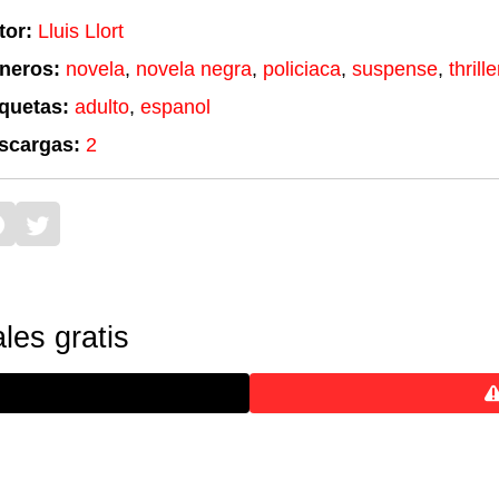
tor:
Lluis Llort
neros:
novela
,
novela negra
,
policiaca
,
suspense
,
thrille
iquetas:
adulto
,
espanol
scargas:
2
les gratis