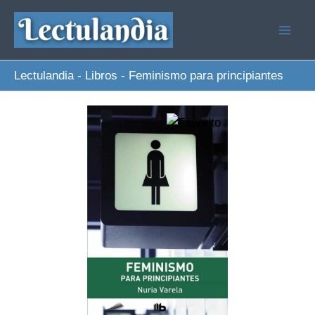
Ir
al
contenido
Lectulandia
-
Libros
-
Feminismo para principiantes