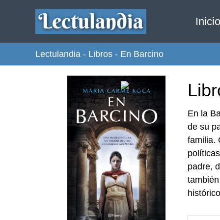
Ir
Inici
al
contenido
Lectulandia
-
Libros
-
En Barcino
Libr
En la Ba
de su pa
familia.
política
padre, 
también 
históric