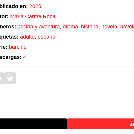
blicado en:
2025
tor:
Maria Carme Roca
neros:
accion y aventura
,
drama
,
historia
,
novela
,
novel
iquetas:
adulto
,
espanol
ie:
barcino
scargas:
4