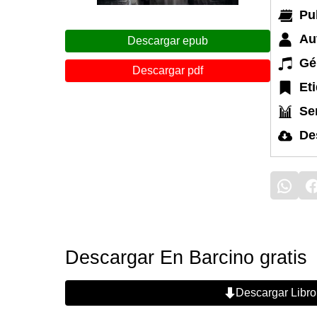
Pu
Au
Descargar epub
Gé
Descargar pdf
Et
Ser
De
Descargar En Barcino gratis
Descargar Libro