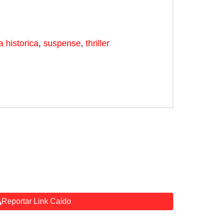
a historica
,
suspense
,
thriller
Reportar Link Caído