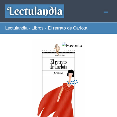
Ir
al
contenido
Lectulandia
-
Libros
-
El retrato de Carlota