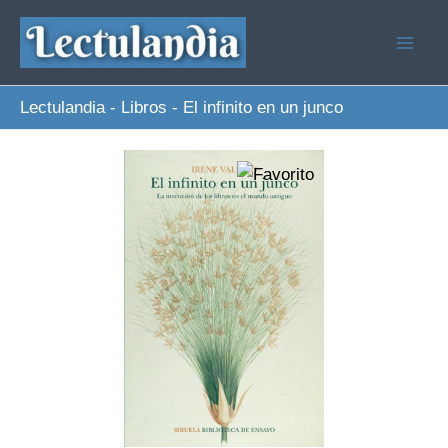
Ir
al
contenido
Lectulandia
-
Libros
-
El infinito en un junco