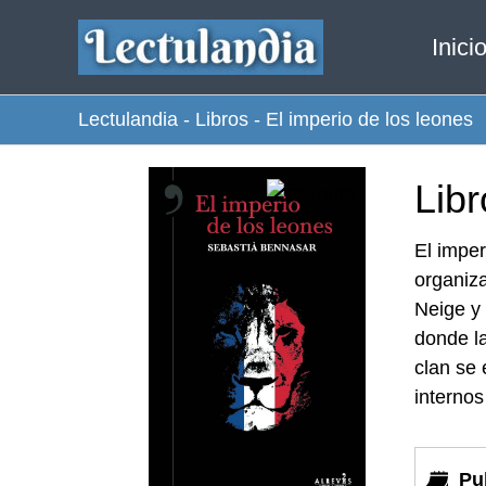
Ir
Inici
al
contenido
Lectulandia
-
Libros
-
El imperio de los leones
Libr
El imper
organiza
Neige y 
donde la
clan se 
internos
Pu