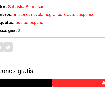
tor:
Sebastia Bennasar
neros:
misterio
,
novela negra
,
policiaca
,
suspense
iquetas:
adulto
,
espanol
scargas:
2
eones gratis