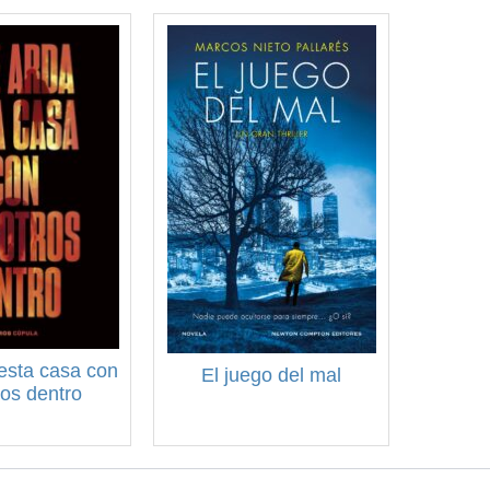
esta casa con
El juego del mal
os dentro