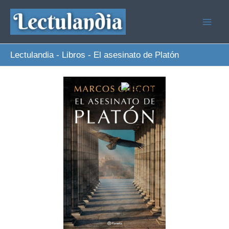
Ir
al
contenido
Lectulandia
-
Libros
-
El asesinato de Platón