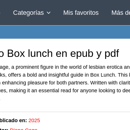
o
Categorías
Mis favoritos
Más d
o Box lunch en epub y pdf
ge, a prominent figure in the world of lesbian erotica an
s, offers a bold and insightful guide in Box Lunch. This b
 enhancing pleasure for both partners. Written with clari
es, making it an essential read for anyone looking to d
.
blicado en:
2025