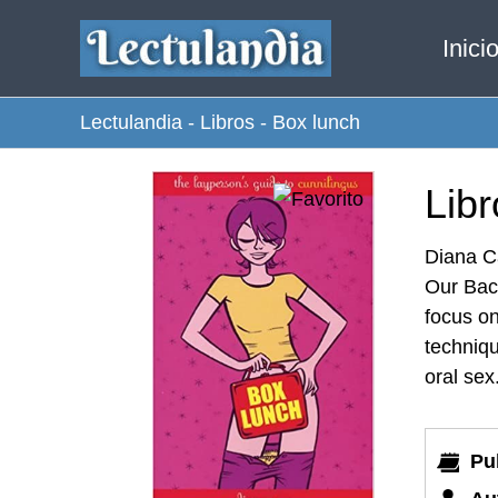
Ir
Inici
al
contenido
Lectulandia
-
Libros
-
Box lunch
Libr
Diana Ca
Our Back
focus on
techniqu
oral sex
Pu