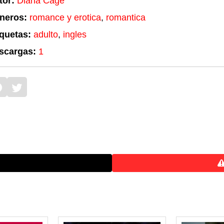
tor:
Diana Cage
neros:
romance y erotica
,
romantica
iquetas:
adulto
,
ingles
scargas:
1