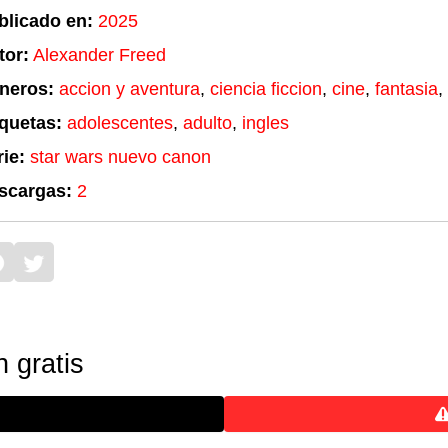
blicado en:
2025
tor:
Alexander Freed
neros:
accion y aventura
,
ciencia ficcion
,
cine
,
fantasia
,
iquetas:
adolescentes
,
adulto
,
ingles
ie:
star wars nuevo canon
scargas:
2
 gratis