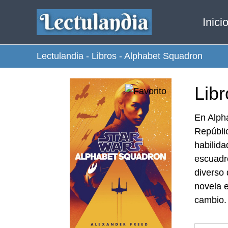
Ir
Inici
al
contenido
Lectulandia
-
Libros
-
Alphabet Squadron
Lib
En Alpha
Repúblic
habilid
escuadr
diverso 
novela e
cambio.