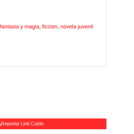
fantasia y magia
,
ficcion
,
novela juvenil
Reportar Link Caído