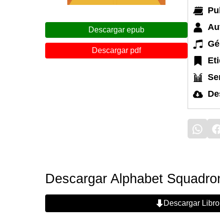
Pu
Au
Descargar epub
Gé
Descargar pdf
Et
Ser
De
Descargar Alphabet Squadron
Descargar Libro