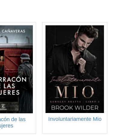
Involuntariamente Mio
acón de las
jeres