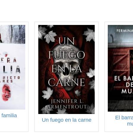
 familia
El barr
Un fuego en la carne
mu