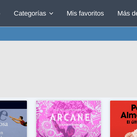
o
Categorías
Mis favoritos
Más d
Page
Page
Page
Page