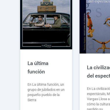
La última
La civiliz
función
del espec
En La última función, un
En La civilizaci
grupo de jubilados en un
espectáculo, M
pequeño pueblo de la
Vargas Llosa a
Sierra
cómo la cultur
perdido su