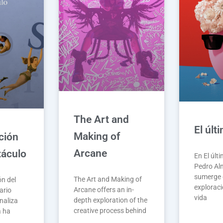
The Art and
El últ
Making of
ación
Arcane
táculo
En El últ
Pedro Al
sumerge 
The Art and Making of
ón del
exploraci
Arcane offers an in-
ario
vida
depth exploration of the
naliza
creative process behind
a ha