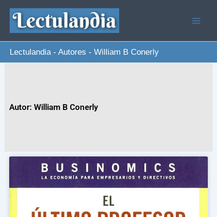
Ir
al
contenido
Lectulandia
-
Autores
-
William B Conerly
Autor: William B Conerly