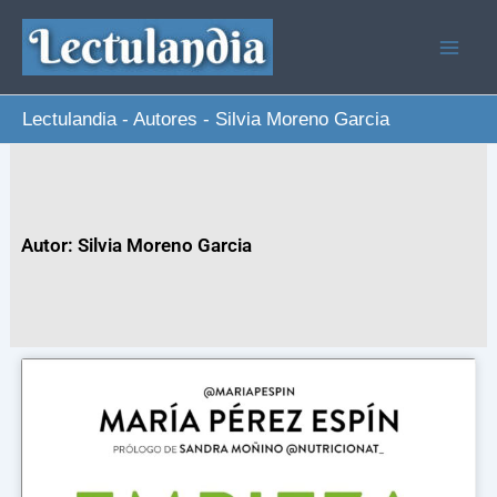
Ir
al
contenido
Lectulandia
-
Autores
-
Silvia Moreno Garcia
Autor: Silvia Moreno Garcia