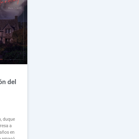
ón del
, duque
gresa a
 años en
e amasó