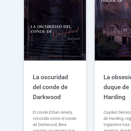
La oscuridad
La obsesi
del conde de
duque de
Darkwood
Harding
El conde Ethan Amery,
Cayden Denson
conocido como el conde
de Harding, re
de Darkwood, lleva
Inglaterra tras
consigo un secreto que
América, dond