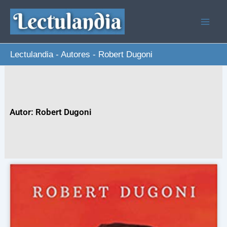
Ir
al
contenido
Lectulandia
-
Autores
-
Robert Dugoni
Autor: Robert Dugoni