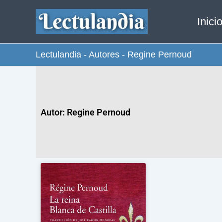
Ir
Inici
al
contenido
Lectulandia
-
Autores
-
Regine Pernoud
Autor: Regine Pernoud