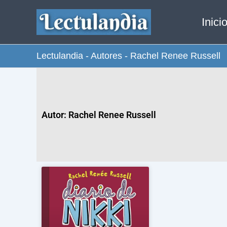
Ir
Inici
al
contenido
Lectulandia
-
Autores
-
Rachel Renee Russell
Autor: Rachel Renee Russell