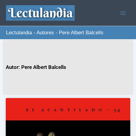
Ir
al
contenido
Lectulandia
-
Autores
-
Pere Albert Balcells
Autor: Pere Albert Balcells